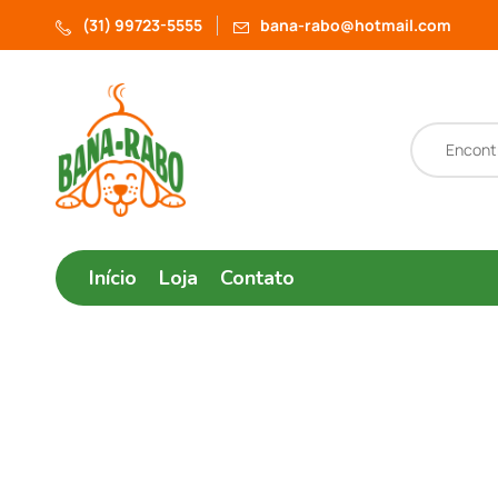
(31) 99723-5555
bana-rabo@hotmail.com
Início
Loja
Contato