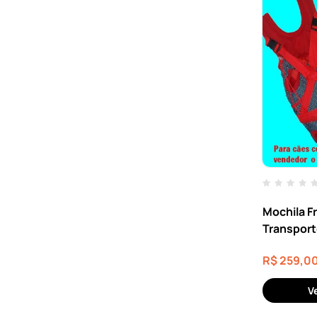
Mochila F
Transport
15kg
R$
259,0
V