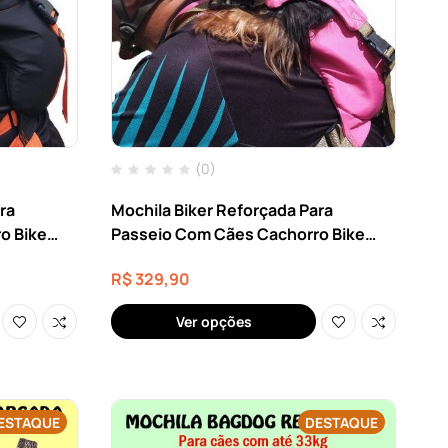
(0)
ra
Mochila Biker Reforçada Para
o Bike
Passeio Com Cães Cachorro Bike
Moto Até 8kg
R$
329,90
Ver opções
ESTAQUE
DESTAQUE