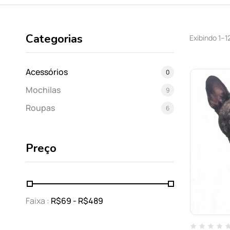
Categorias
Exibindo 1–1
Acessórios
0
Mochilas
9
Roupas
6
Preço
Faixa :
R$
69
- R$
489