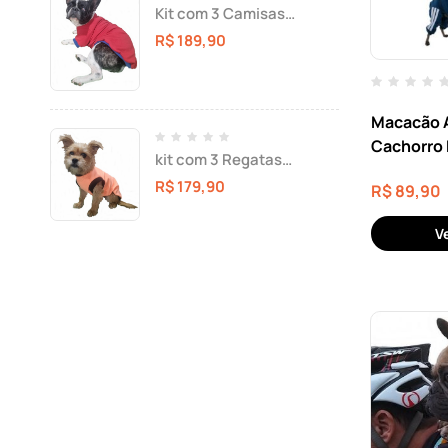
Kit com 3 Camisas
Roupas Para Cachorro
R$
189,90
Roupas De Cães
Macacão 
Cachorro
kit com 3 Regatas
Roupas Para Cachorro
R$
179,90
R$
89,90
Roupas De Cães
V