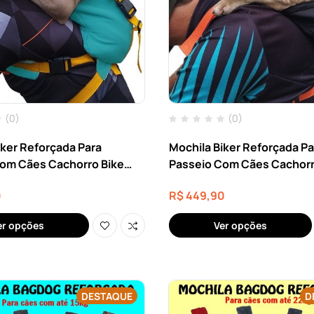
(0)
(0)
iker Reforçada Para
Mochila Biker Reforçada Pa
om Cães Cachorro Bike
Passeio Com Cães Cachorr
 22kg
Moto Até 33kg
0
R$
449,90
er opções
Ver opções
DESTAQUE
D