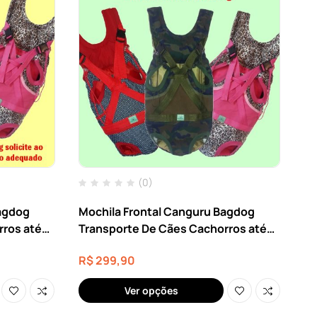
(0)
Bagdog
Mochila Frontal Canguru Bagdog
rros até
Transporte De Cães Cachorros até
33kg
R$
299,90
Ver opções