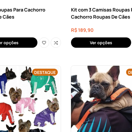
upas Para Cachorro
Kit com 3 Camisas Roupas 
e Cães
Cachorro Roupas De Cães
R$
189,90
er opções
Ver opções
DESTAQUE
D