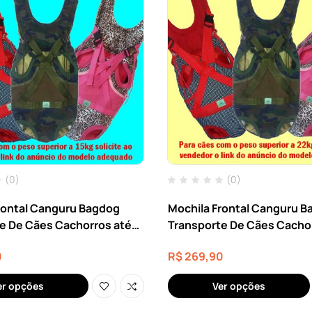
(0)
(0)
rontal Canguru Bagdog
Mochila Frontal Canguru 
e De Cães Cachorros até
Transporte De Cães Cacho
22kg
0
R$
269,90
er opções
Ver opções