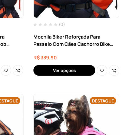
(0)
ra
Mochila Biker Reforçada Para
Sob
Passeio Com Cães Cachorro Bike
Dorso 48
Moto Até 15kg
R$
339,90
eso 11
)
Ver opções
ESTAQUE
DESTAQUE