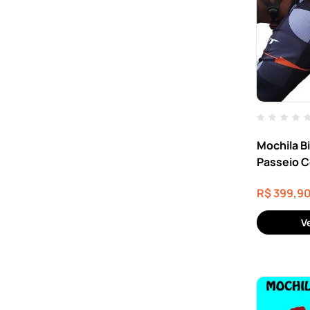
Mochila B
Passeio C
Moto Até
R$
399,9
V