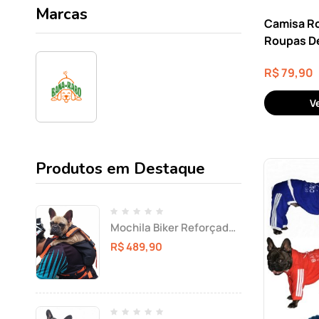
Marcas
Camisa Ro
Roupas D
R$
79,90
V
Produtos em Destaque
Mochila Biker Reforçada
Para Passeio Com Cães (
R$
489,90
Feita Sob medidas ) Nas
medidas: ( Dorso 48 cm )
e ( Tórax 50 cm ) e ( Peso
11 quilos ) ( Raça:
dachshund )