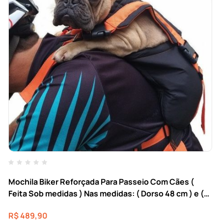
Mochila Biker Reforçada Para Passeio Com Cães (
Feita Sob medidas ) Nas medidas: ( Dorso 48 cm ) e (
Tórax 50 cm ) e ( Peso 11 quilos ) ( Raça: dachshund )
R$
489,90