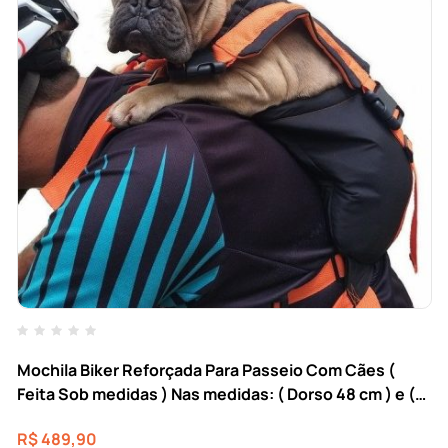
Mochila Biker Reforçada Para Passeio Com Cães (
Feita Sob medidas ) Nas medidas: ( Dorso 48 cm ) e (
Tórax 50 cm ) e ( Peso 11 quilos ) ( Raça: dachshund )
R$
489,90