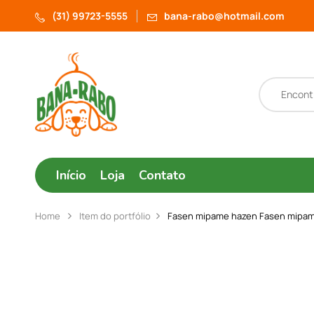
(31) 99723-5555
bana-rabo@hotmail.com
Início
Loja
Contato
Home
Item do portfólio
Fasen mipame hazen
Fasen mipa