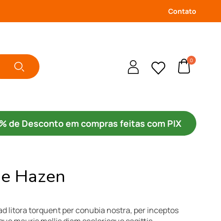
Contato
0
% de Desconto
em compras feitas com PIX
e Hazen
ad litora torquent per conubia nostra, per inceptos
e mauris mollis diam scelerisque sagittis.