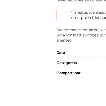
“In mattis sceleris
urna, pre in tristiq
Donec condimentum orci elit,
urna non mattis ultrices, pur
amet leo.
Data
Categorias
Compartilhar