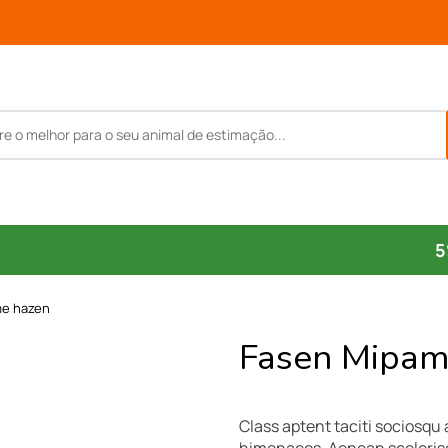
5
me hazen
Fasen Mipam
Class aptent taciti sociosqu 
himenaeos. Aenean scelerisqu